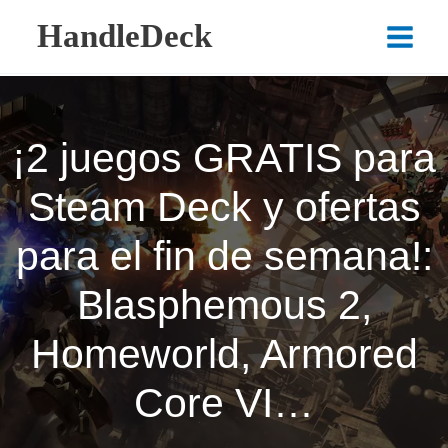
Ir
HandleDeck
al
Main
contenido
Menu
¡2 juegos GRATIS para
Steam Deck y ofertas
para el fin de semana!:
Blasphemous 2,
Homeworld, Armored
Core VI…