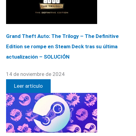
Grand Theft Auto: The Trilogy – The Definitive
Edition se rompe en Steam Deck tras su última
actualización – SOLUCIÓN
14 de noviembre de 2024
Leer artículo