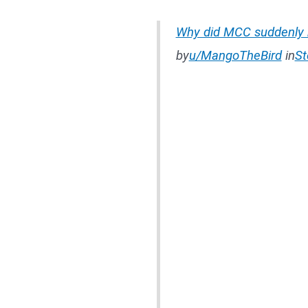
Why did MCC suddenly 
by
u/MangoTheBird
in
S