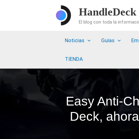
Ir
HandleDeck
al
El blog con toda la informac
contenido
Noticias
Guías
Em
TIENDA
Easy Anti-Ch
Deck, ahora