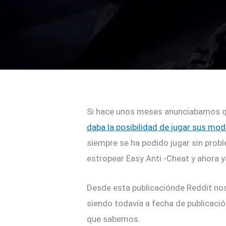
Si hace unos meses anunciabamos que
daba la posibilidad de jugar sus mo
siempre se ha podido jugar sin probl
estropear Easy Anti -Cheat y ahora 
Desde esta publicaciónde Reddit nos
siendo todavía a fecha de publicación
que sabemos.