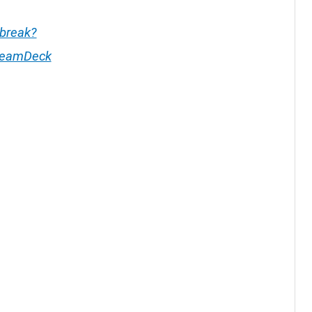
break?
teamDeck