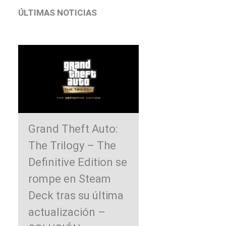
ÚLTIMAS NOTICIAS
Grand Theft Auto:
The Trilogy – The
Definitive Edition se
rompe en Steam
Deck tras su última
actualización –