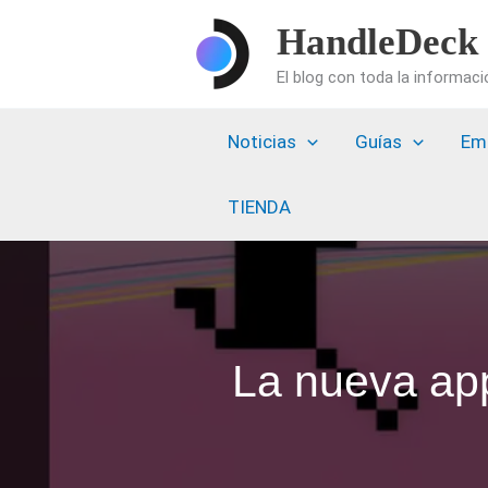
Ir
HandleDeck
al
El blog con toda la informac
contenido
Noticias
Guías
Em
TIENDA
La nueva app