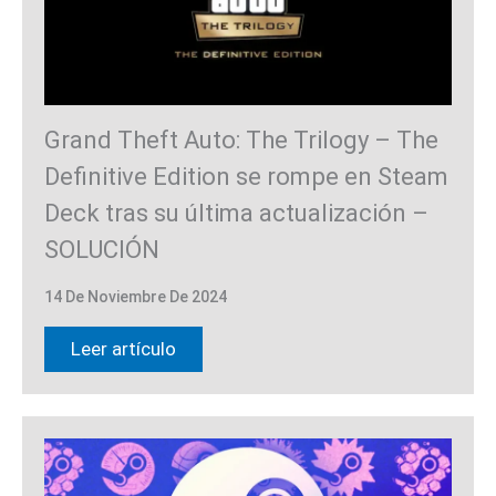
Grand Theft Auto: The Trilogy – The
Definitive Edition se rompe en Steam
Deck tras su última actualización –
SOLUCIÓN
14 De Noviembre De 2024
Leer artículo