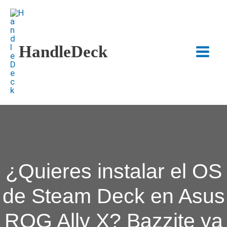
Ir
al
contenido
HandleDeck
Main
Menu
¿Quieres instalar el OS
de Steam Deck en Asus
ROG Ally X? Bazzite ya