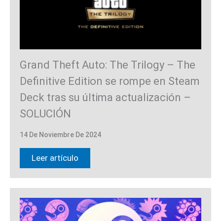
Grand Theft Auto: The Trilogy – The
Definitive Edition se rompe en Steam
Deck tras su última actualización –
SOLUCIÓN
14 De Noviembre De 2024
Leer artículo