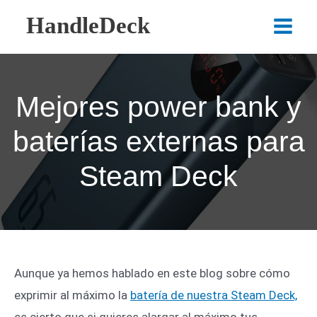
Ir
HandleDeck
al
Main
contenido
Menu
Mejores power bank y
baterías externas para
Steam Deck
Aunque ya hemos hablado en este blog sobre cómo
exprimir al máximo la
batería de nuestra Steam Deck,
es cierto que si quieres alargar al máximo tus