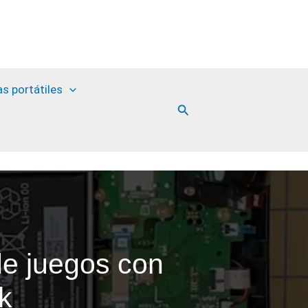
as portátiles
Buscar
de juegos con
k