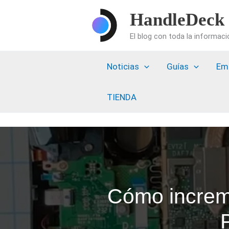
Ir
HandleDeck
al
El blog con toda la informac
contenido
Noticias
Guías
Em
TIENDA
Cómo increme