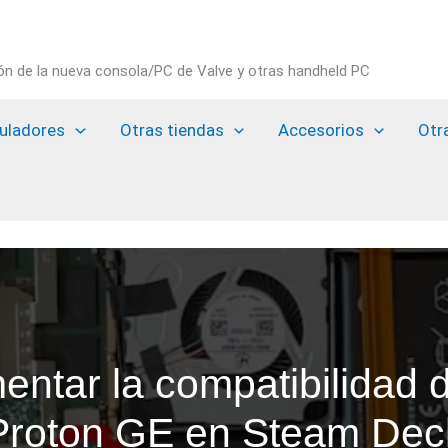
ión de la nueva consola/PC de Valve y otras handheld PC
uladores
Otras tiendas
Accesorios
Otr
ntar la compatibilidad 
Proton GE en Steam Dec