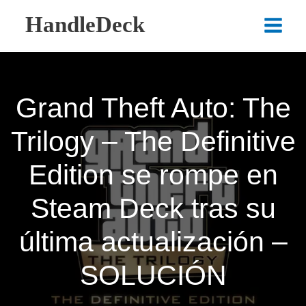
Ir
HandleDeck
al
Main
contenido
Menu
Grand Theft Auto: The
Trilogy – The Definitive
Edition se rompe en
Steam Deck tras su
última actualización –
SOLUCIÓN