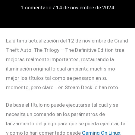
1 comentario
/
14 de noviembre de 2024
La última actualización del 12 de noviembre de Grand
Theft Auto: The Trilogy – The Definitive Edition trae
mejoras realmente importantes, restaurando la
iluminación original lo cual ambienta muchísimo
mejor los títulos tal como se pensaron en su
momento, pero claro… en Steam Deck lo han roto.
De base el título no puede ejecutarse tal cual y se
necesita un comando en los parámetros de
lanzamiento del juego para que se pueda ejecutar, tal
y como lo han comentado desde
Gaming On Linux
: