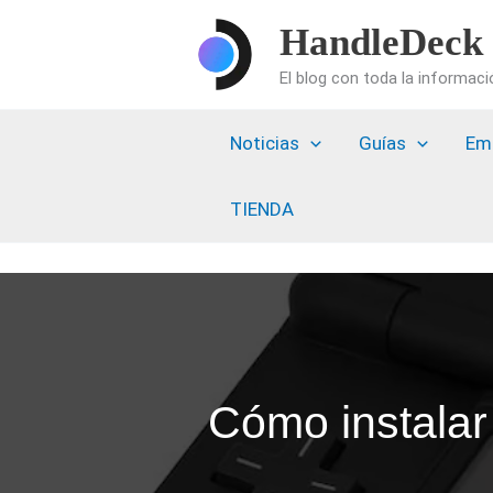
Ir
HandleDeck
al
El blog con toda la informac
contenido
Noticias
Guías
Em
TIENDA
Cómo instalar