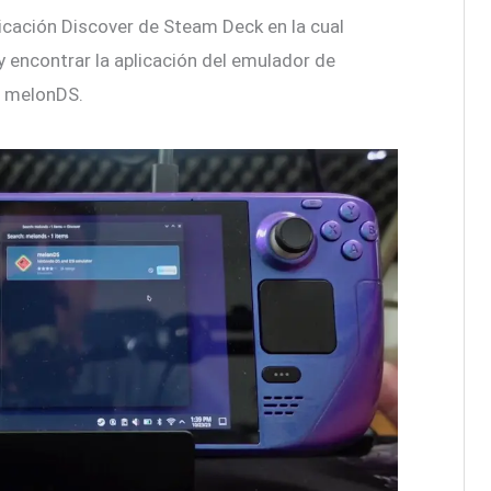
licación Discover de Steam Deck en la cual
 encontrar la aplicación del emulador de
 melonDS.