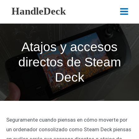
Ir
HandleDeck
al
Main
contenido
Menu
Atajos y accesos
directos de Steam
Deck
Seguramente cuando piensas en cómo moverte por
un ordenador consolizado como Steam Deck piensas
en cuáles serás sus accesos directos o atajos de