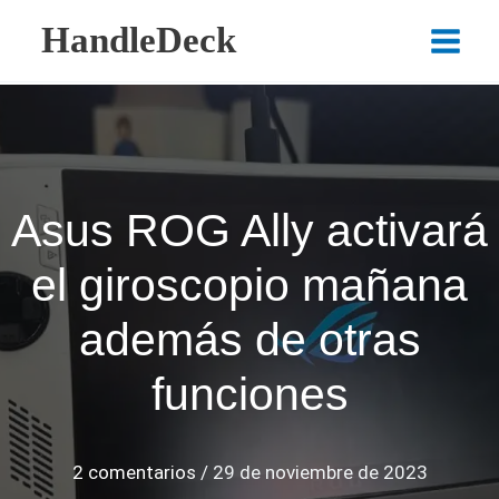
Ir
HandleDeck
al
Main
contenido
Menu
Asus ROG Ally activará
el giroscopio mañana
además de otras
funciones
2 comentarios
/
29 de noviembre de 2023