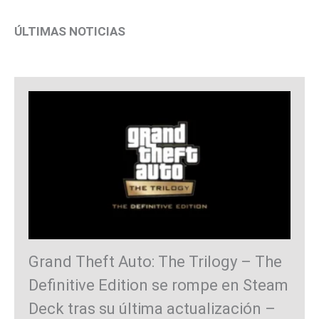
ÚLTIMAS NOTICIAS
Grand Theft Auto: The Trilogy – The
Definitive Edition se rompe en Steam
Deck tras su última actualización –