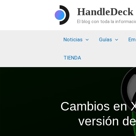
Ir
HandleDeck
al
El blog con toda la informac
contenido
Noticias
Guías
Em
TIENDA
Cambios en X
versión d