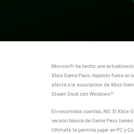
Microsoft ha hecho una actualizació
Xbox Game Pass, dejando fuera en a
afecta a la suscripción de Xbox Gam
Steam Deck con Windows?
En resumidas cuentas, NO. El Xbox 
versión básica de Game Pass tienes
Ultimate te permite jugar en PC y C