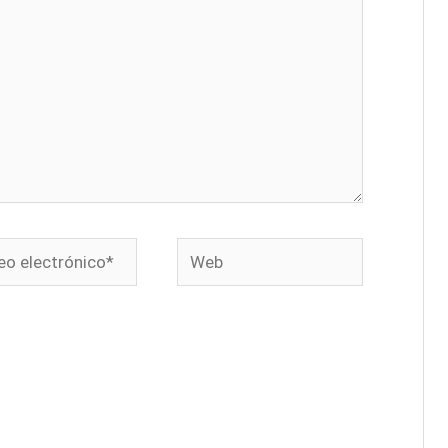
o
Web
ónico*