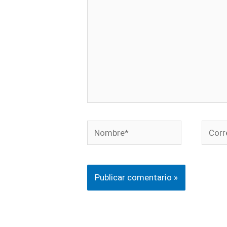
Nombre*
Corre
electr