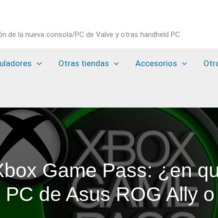
ión de la nueva consola/PC de Valve y otras handheld PC
uladores
Otras tiendas
Accesorios
Otr
box Game Pass: ¿en qué
e PC de Asus ROG Ally o 