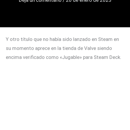
Deja un comentario
/
20 de enero de 2023
Y otro título que no había sido lanzado en Steam en
su momento aprece en la tienda de Valve siendo
encima verificado como «Jugable» para Steam Deck.