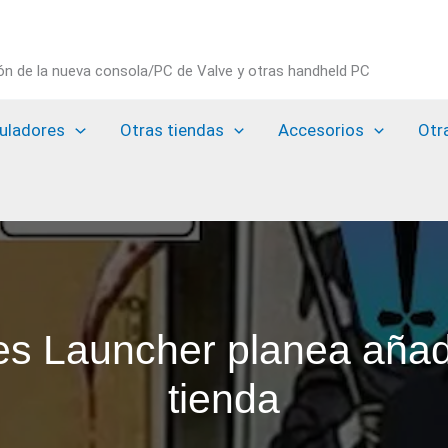
ión de la nueva consola/PC de Valve y otras handheld PC
uladores
Otras tiendas
Accesorios
Otr
s Launcher planea añad
tienda