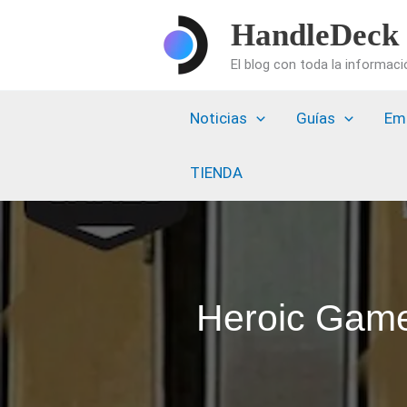
Ir
HandleDeck
al
El blog con toda la informac
contenido
Noticias
Guías
Em
TIENDA
Heroic Game