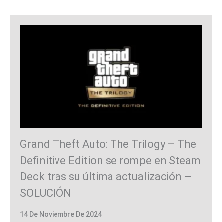
Grand Theft Auto: The Trilogy – The
Definitive Edition se rompe en Steam
Deck tras su última actualización –
SOLUCIÓN
14 De Noviembre De 2024