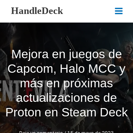
Ir
HandleDeck
al
Main
contenido
Menu
Mejora en juegos de
Capcom, Halo MCC y
más en próximas
actualizaciones de
Proton en Steam Deck