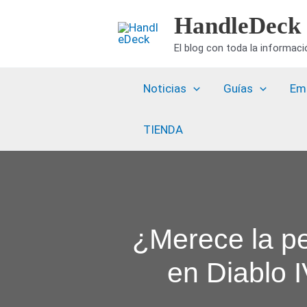
Ir
HandleDeck
al
El blog con toda la informac
contenido
Noticias
Guías
Em
TIENDA
¿Merece la pen
en Diablo