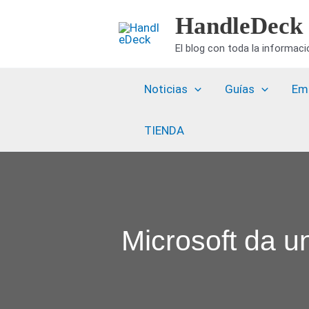
Ir
HandleDeck
al
El blog con toda la informac
contenido
Noticias
Guías
Em
TIENDA
Microsoft da u