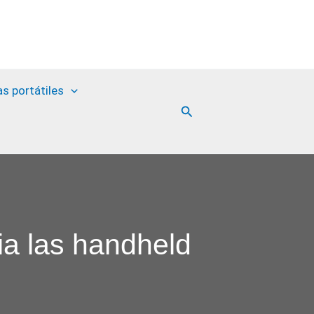
as portátiles
Buscar
ia las handheld