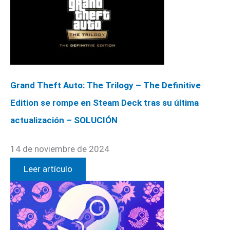
Grand Theft Auto: The Trilogy – The Definitive
Edition se rompe en Steam Deck tras su última
actualización – SOLUCIÓN
14 de noviembre de 2024
Leer artículo