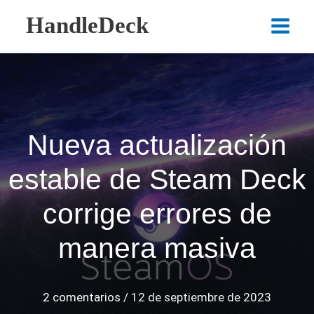
Ir
HandleDeck
al
Main
contenido
Menu
Nueva actualización
estable de Steam Deck
corrige errores de
manera masiva
2 comentarios
/
12 de septiembre de 2023