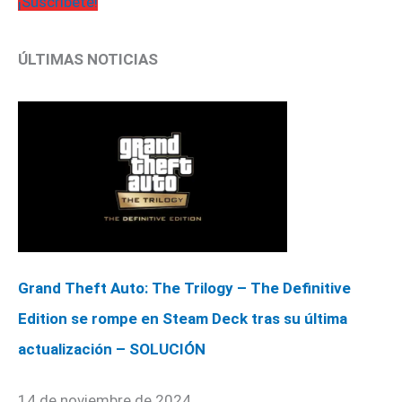
¡Suscríbete!
ÚLTIMAS NOTICIAS
Grand Theft Auto: The Trilogy – The Definitive
Edition se rompe en Steam Deck tras su última
actualización – SOLUCIÓN
14 de noviembre de 2024