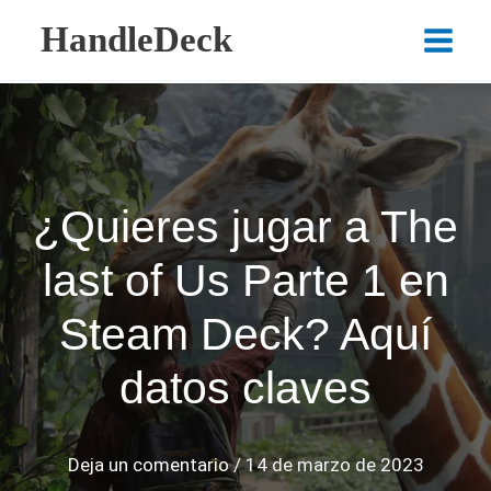
Ir
HandleDeck
al
Main
contenido
Menu
¿Quieres jugar a The
last of Us Parte 1 en
Steam Deck? Aquí
datos claves
Deja un comentario
/
14 de marzo de 2023