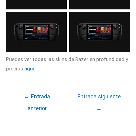
Puedes ver todas las skins de Razer en profundidad y
precios
aquí
.
←
Entrada
Entrada siguiente
anterior
→