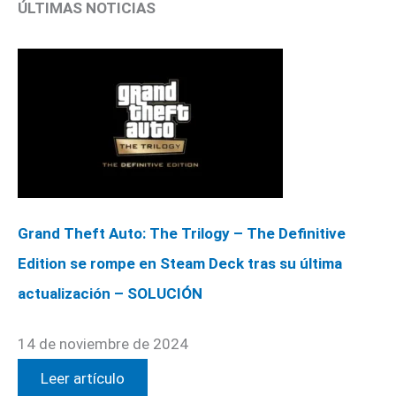
ÚLTIMAS NOTICIAS
Grand Theft Auto: The Trilogy – The Definitive
Edition se rompe en Steam Deck tras su última
actualización – SOLUCIÓN
14 de noviembre de 2024
Leer artículo