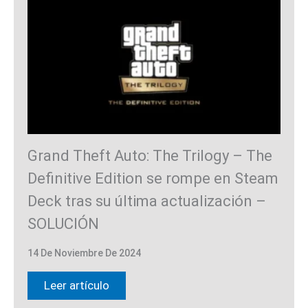
Grand Theft Auto: The Trilogy – The
Definitive Edition se rompe en Steam
Deck tras su última actualización –
SOLUCIÓN
14 De Noviembre De 2024
Leer artículo