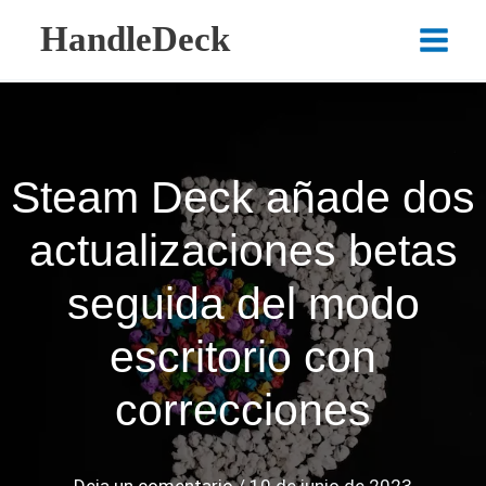
Ir
HandleDeck
al
Main
contenido
Menu
Steam Deck añade dos
actualizaciones betas
seguida del modo
escritorio con
correcciones