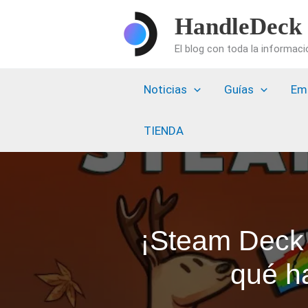
Ir
HandleDeck
al
El blog con toda la informac
contenido
Noticias
Guías
Em
TIENDA
¡Steam Deck e
qué h