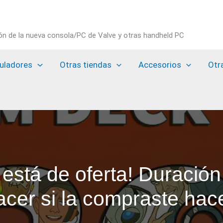
ión de la nueva consola/PC de Valve y otras handheld PC
uladores
Otras tiendas
Accesorios
Otr
stá de oferta! Duración 
acer si la compraste hac