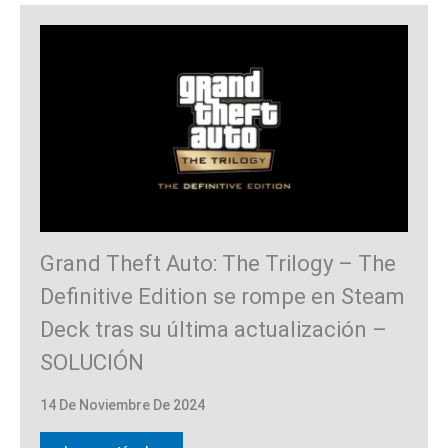
Grand Theft Auto: The Trilogy – The
Definitive Edition se rompe en Steam
Deck tras su última actualización –
SOLUCIÓN
14 De Noviembre De 2024