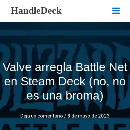
Ir
HandleDeck
al
Main
contenido
Menu
Valve arregla Battle Net
en Steam Deck (no, no
es una broma)
Deja un comentario
/
8 de mayo de 2023