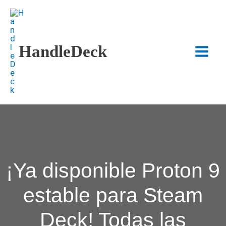
Ir
al
contenido
HandleDeck
Main
Menu
¡Ya disponible Proton 9
estable para Steam
Deck! Todas las