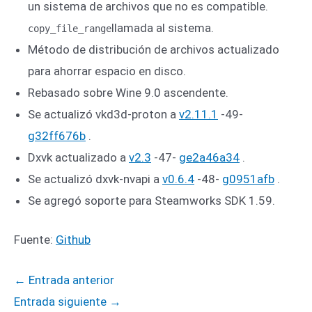
un sistema de archivos que no es compatible.
llamada al sistema.
copy_file_range
Método de distribución de archivos actualizado
para ahorrar espacio en disco.
Rebasado sobre Wine 9.0 ascendente.
Se actualizó vkd3d-proton a
v2.11.1
-49-
g32ff676b
.
Dxvk actualizado a
v2.3
-47-
ge2a46a34
.
Se actualizó dxvk-nvapi a
v0.6.4
-48-
g0951afb
.
Se agregó soporte para Steamworks SDK 1.59.
Fuente:
Github
←
Entrada anterior
Entrada siguiente
→