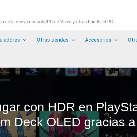
ión de la nueva consola/PC de Valve y otras handheld PC
uladores
Otras tiendas
Accesorios
Otr
ugar con HDR en PlaySta
m Deck OLED gracias a