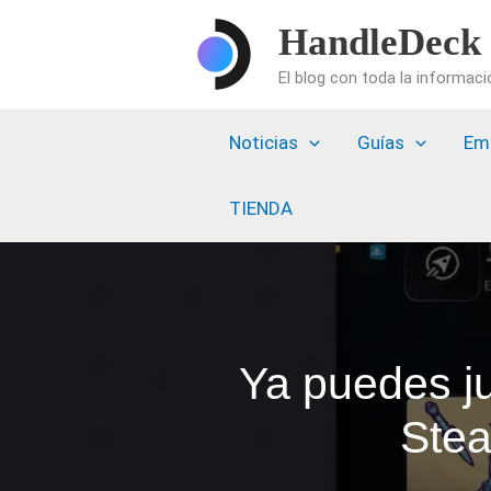
Ir
HandleDeck
al
El blog con toda la informac
contenido
Noticias
Guías
Em
TIENDA
Ya puedes j
Stea