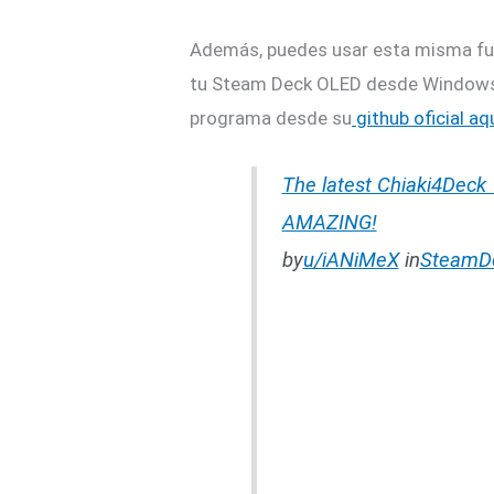
Además, puedes usar esta misma func
tu Steam Deck OLED desde Windows 
programa desde su
github oficial aqu
The latest Chiaki4Deck 
AMAZING!
by
u/iANiMeX
in
SteamD