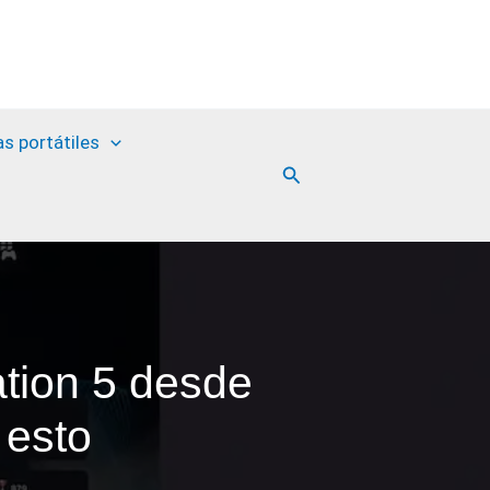
as portátiles
Buscar
tion 5 desde
 esto