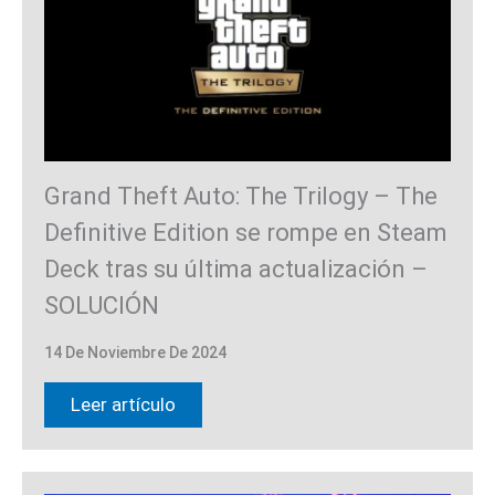
Grand Theft Auto: The Trilogy – The
Definitive Edition se rompe en Steam
Deck tras su última actualización –
SOLUCIÓN
14 De Noviembre De 2024
Leer artículo