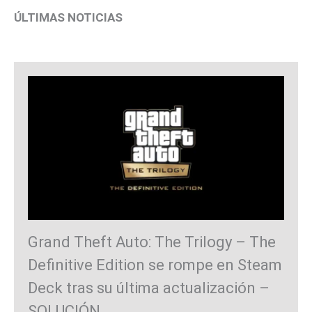
ÚLTIMAS NOTICIAS
Grand Theft Auto: The Trilogy – The
Definitive Edition se rompe en Steam
Deck tras su última actualización –
SOLUCIÓN