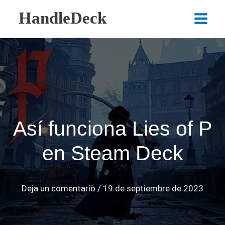
Ir
HandleDeck
al
Main
contenido
Menu
Así funciona Lies of P
en Steam Deck
Deja un comentario
/
19 de septiembre de 2023