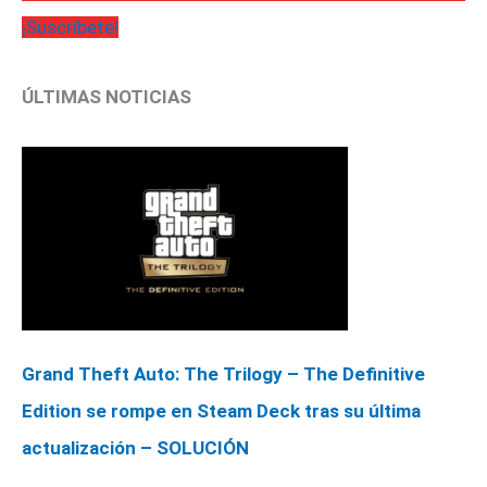
¡Suscríbete!
ÚLTIMAS NOTICIAS
Grand Theft Auto: The Trilogy – The Definitive
Edition se rompe en Steam Deck tras su última
actualización – SOLUCIÓN