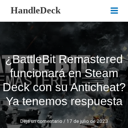
Ir
HandleDeck
al
Main
contenido
Menu
¿BattleBit Remastered
funcionará en Steam
Deck con su Anticheat?
Ya tenemos respuesta
Deja un comentario
/
17 de julio de 2023