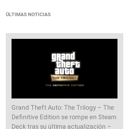
ÚLTIMAS NOTICIAS
Grand Theft Auto: The Trilogy – The
Definitive Edition se rompe en Steam
Deck tras su última actualización –