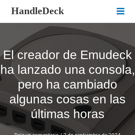
Ir
HandleDeck
al
Main
contenido
Menu
El creador de Emudeck
ha lanzado una consola,
pero ha cambiado
algunas cosas en las
últimas horas