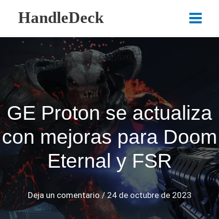
Ir
HandleDeck
al
Main
contenido
Menu
GE Proton se actualiza
con mejoras para Doom
Eternal y FSR
Deja un comentario
/
24 de octubre de 2023