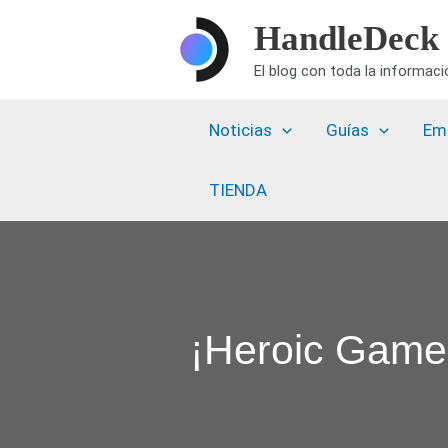
Ir
HandleDeck
al
El blog con toda la informac
contenido
Noticias
Guías
Em
TIENDA
¡Heroic Games