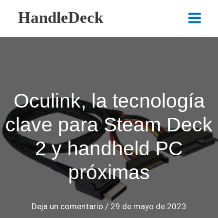
Ir
HandleDeck
al
Main
contenido
Menu
Oculink, la tecnología
clave para Steam Deck
2 y handheld PC
próximas
Deja un comentario
/
29 de mayo de 2023