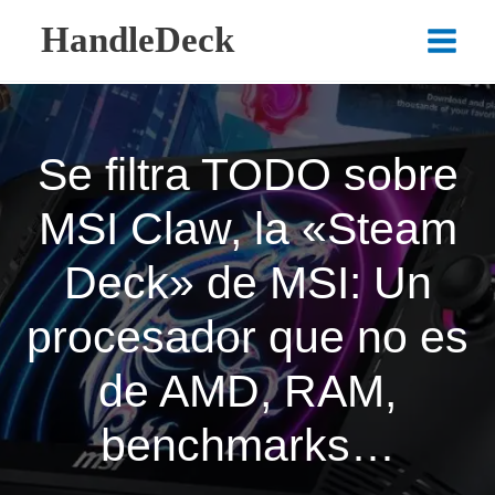
Ir
HandleDeck
al
Main
contenido
Menu
Se filtra TODO sobre
MSI Claw, la «Steam
Deck» de MSI: Un
procesador que no es
de AMD, RAM,
benchmarks…