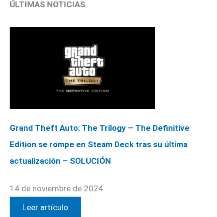
ÚLTIMAS NOTICIAS
Grand Theft Auto: The Trilogy – The Definitive
Edition se rompe en Steam Deck tras su última
actualización – SOLUCIÓN
14 de noviembre de 2024
Leer artículo