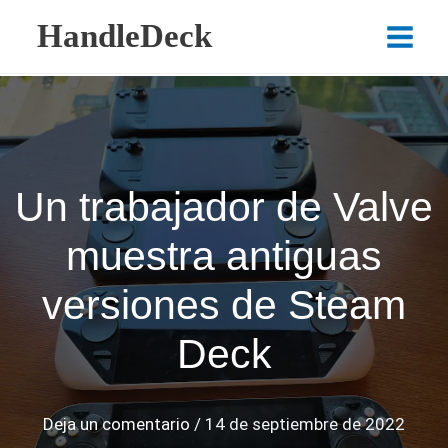
Ir
HandleDeck
al
Main
contenido
Menu
Un trabajador de Valve
muestra antiguas
versiones de Steam
Deck
Deja un comentario
/
14 de septiembre de 2022