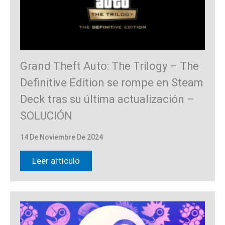
Grand Theft Auto: The Trilogy – The
Definitive Edition se rompe en Steam
Deck tras su última actualización –
SOLUCIÓN
14 De Noviembre De 2024
Leer artículo