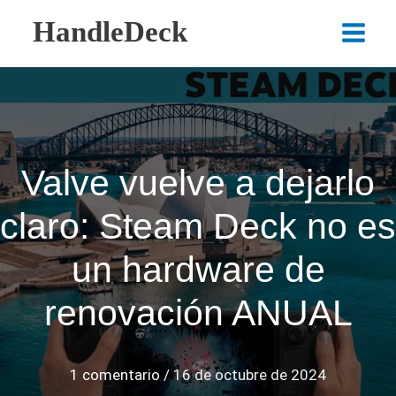
Ir
HandleDeck
al
Main
contenido
Menu
Valve vuelve a dejarlo
claro: Steam Deck no es
un hardware de
renovación ANUAL
1 comentario
/
16 de octubre de 2024