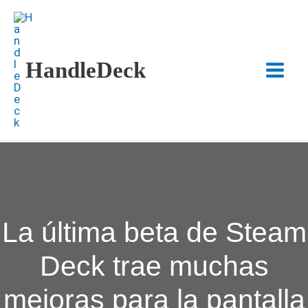
Ir
al
contenido
HandleDeck
Main
Menu
La última beta de Steam
Deck trae muchas
mejoras para la pantalla