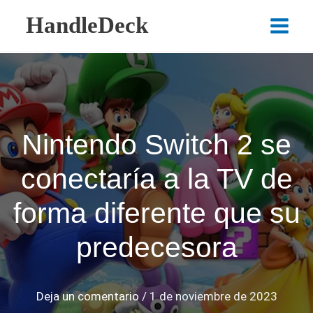
Ir
HandleDeck
al
Main
contenido
Menu
Nintendo Switch 2 se
conectaría a la TV de
forma diferente que su
predecesora
Deja un comentario
/
1 de noviembre de 2023