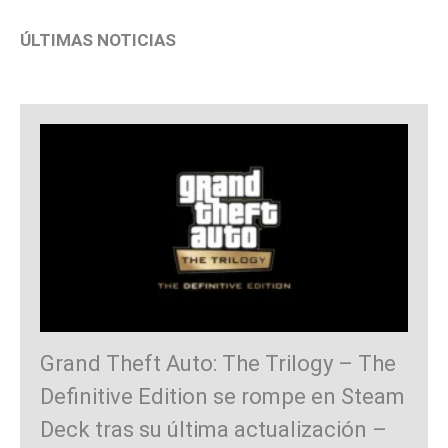
ÚLTIMAS NOTICIAS
Grand Theft Auto: The Trilogy – The
Definitive Edition se rompe en Steam
Deck tras su última actualización –