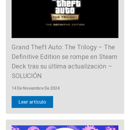
Grand Theft Auto: The Trilogy – The
Definitive Edition se rompe en Steam
Deck tras su última actualización –
SOLUCIÓN
14 De Noviembre De 2024
Leer artículo