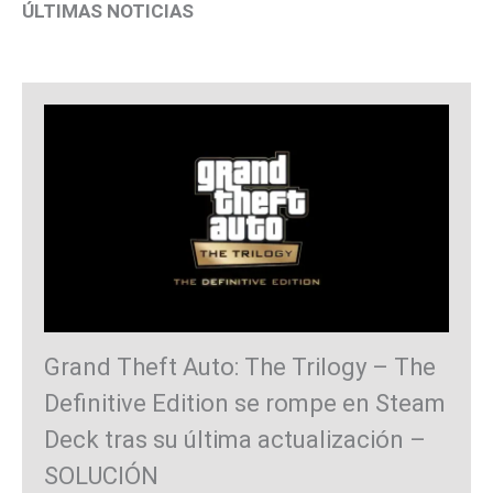
ÚLTIMAS NOTICIAS
Grand Theft Auto: The Trilogy – The
Definitive Edition se rompe en Steam
Deck tras su última actualización –
SOLUCIÓN