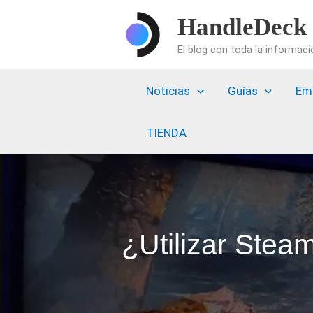
Ir
HandleDeck
al
El blog con toda la informac
contenido
Noticias
Guías
Em
TIENDA
¿Utilizar Stea