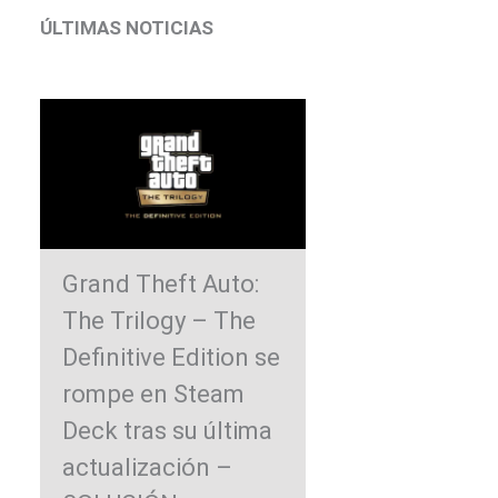
ÚLTIMAS NOTICIAS
Grand Theft Auto:
The Trilogy – The
Definitive Edition se
rompe en Steam
Deck tras su última
actualización –