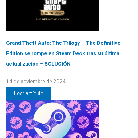
Grand Theft Auto: The Trilogy – The Definitive
Edition se rompe en Steam Deck tras su última
actualización – SOLUCIÓN
14 de noviembre de 2024
Leer artículo