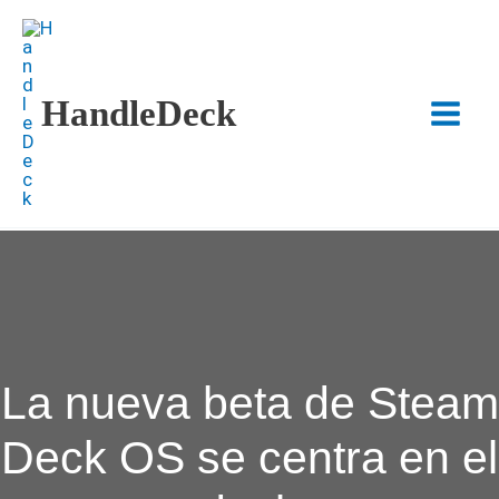
Ir
al
contenido
HandleDeck
Main
Menu
La nueva beta de Steam
Deck OS se centra en el